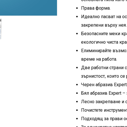
Права форма.
Идеално пасват на ос
закрепени върху нея.
Безопасните меки кр
екологично чиста кра
Елиминирайте възмож
време на работа.
Две работни страни с
зърнистост, които се 
Черен абразив Expert 
Бял абразив Expert –
Лесно закрепване и о
Почистете инструмент
Подходящ за прави о