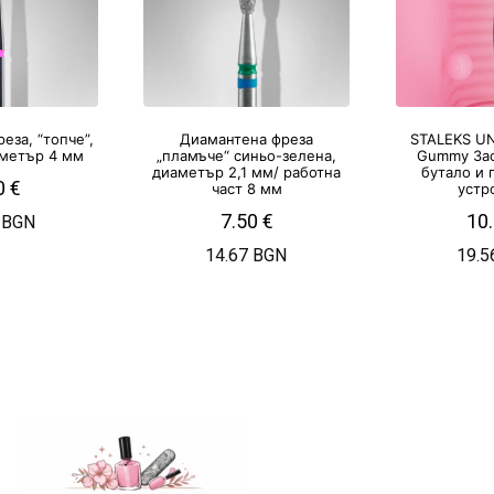
еза, “топче”,
Диамантена фреза
STALEKS UN
аметър 4 мм
„пламъче“ синьо-зелена,
Gummy За
диаметър 2,1 мм/ работна
бутало и
0
€
част 8 мм
устр
7.50
€
10
 BGN
14.67 BGN
19.5