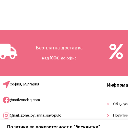
Безплатна доставка
над 100€ до офис
София, България
Информа
@nailzonebg.com
Общи ус
@nail_zone_by_anna_savopulo
Политик
Политики за поверителност и "бисквитки"
Докумен