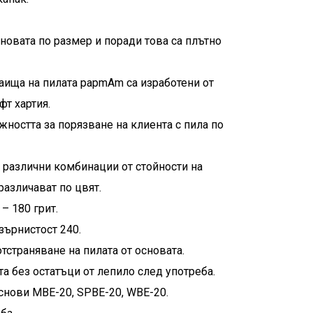
новата по размер и поради това са плътно
аища на пилата papmAm са изработени от
фт хартия.
ността за порязване на клиента с пила по
 различни комбинации от стойности на
различават по цвят.
– 180 грит.
 зърнистост 240.
тстраняване на пилата от основата.
а без остатъци от лепило след употреба.
снови MBE-20, SPBE-20, WBE-20.