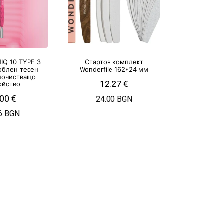
IQ 10 TYPE 3
Стартов комплект
облен тесен
Wonderfile 162*24 мм
 почистващо
12.27
€
ойство
.00
€
24.00 BGN
6 BGN