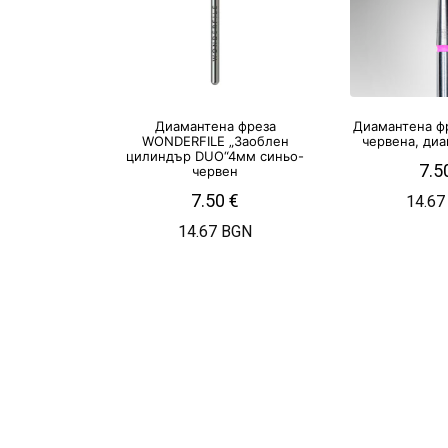
Диамантена фреза
Диамантена фр
WONDERFILE „Заоблен
червена, ди
цилиндър DUO“4мм синьо-
7.5
червен
7.50
€
14.67
14.67 BGN