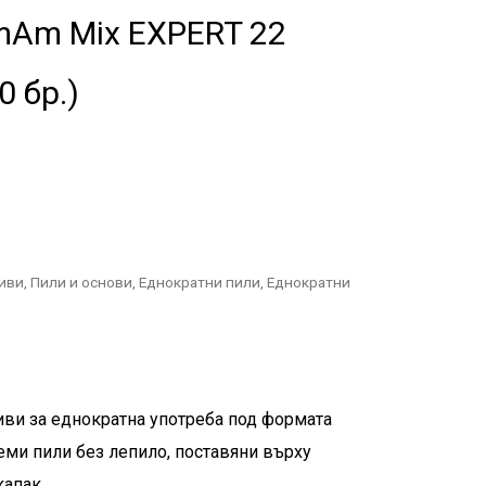
mAm Mix EXPERT 22
0 бр.)
иви
,
Пили и основи
,
Eднократни пили
,
Еднократни
ви за еднократна употреба под формата
еми пили без лепило, поставяни върху
капак.