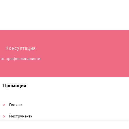
Консултация
от професионалисти
Промоции
Гел лак
Инструменти
Декорации за нокти