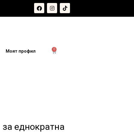
0
и
Моят профил
 за еднократна