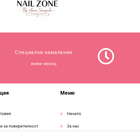
Специални намаления
всеки месец
ция
Меню
ловия
Начало
и за поверителност
За нас
тация за продукти
Магазин