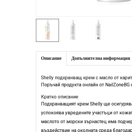
Описание
Допълнителна информация
Shelly подхранващ крем с масло от кари
Поръчай продукта онлайн от NailZoneBG 
Кратко описание
Подхранващият крем Shelly ще осигуряв
успокоява увредените участъци от кожат
маслото от морски зърнастец има подчер
въздействие на околната среда благодар