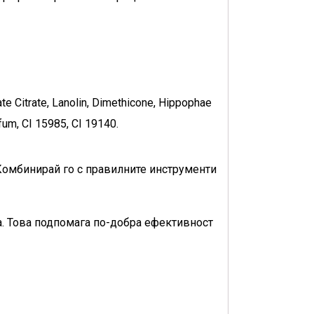
ate Citrate, Lanolin, Dimethicone, Hippophae
fum, CI 15985, CI 19140.
Комбинирай го с правилните инструменти
а. Това подпомага по-добра ефективност