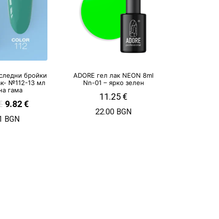
следни бройки
ADORE гел лак NEON 8ml
ак- №112-13 мл
Nn-01 – ярко зелен
на гама
11.25
€
€
9.82
€
22.00 BGN
1 BGN