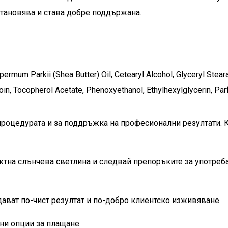
зстановява и става добре поддържана.
permum Parkii (Shea Butter) Oil, Cetearyl Alcohol, Glyceryl Stear
oin, Tocopherol Acetate, Phenoxyethanol, Ethylhexylglycerin, Par
процедурата и за поддръжка на професионални резултати. 
ектна слънчева светлина и следвай препоръките за употреб
ават по-чист резултат и по-добро клиентско изживяване.
ни опции за плащане.