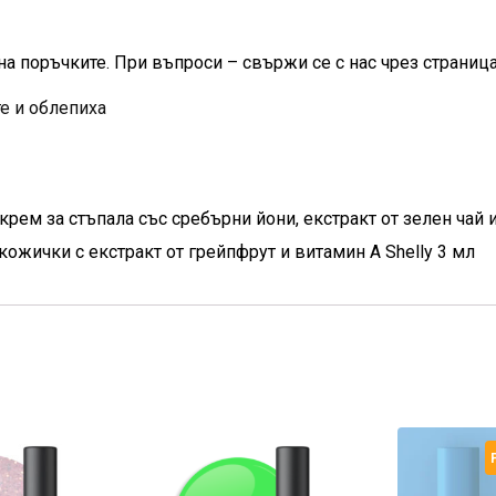
на поръчките. При въпроси – свържи се с нас чрез страница
те и облепиха
рем за стъпала със сребърни йони, екстракт от зелен чай и
кожички с екстракт от грейпфрут и витамин А Shelly 3 мл