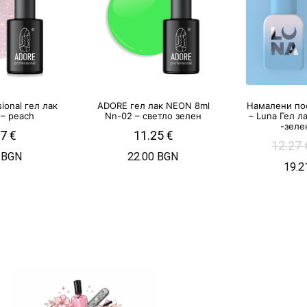
ional гел лак
ADORE гел лак NEON 8ml
Намалени по
 – peach
Nn-02 – светло зелен
– Luna Гел л
-зеле
27
€
11.25
€
12.27
 BGN
22.00 BGN
19.2