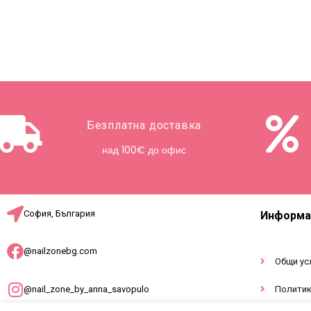
Безплатна доставка
над 100€ до офис
София, България
Информа
@nailzonebg.com
Общи ус
@nail_zone_by_anna_savopulo
Политик