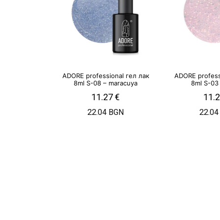
ADORE professional гел лак
ADORE profess
8ml S-08 – maracuya
8ml S-03
11.27
€
11.
22.04 BGN
22.04