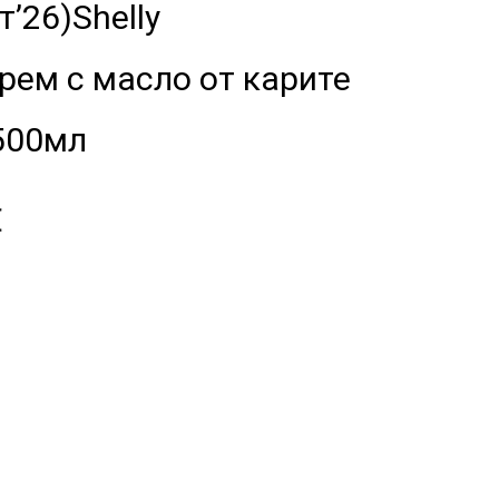
’26)Shelly
рем с масло от карите
 500мл
€