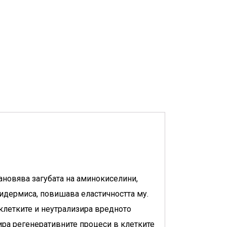
ановява загубата на аминокиселини,
идермиса, повишава еластичността му.
клетките и неутрализира вредното
ира регенеративните процеси в клетките