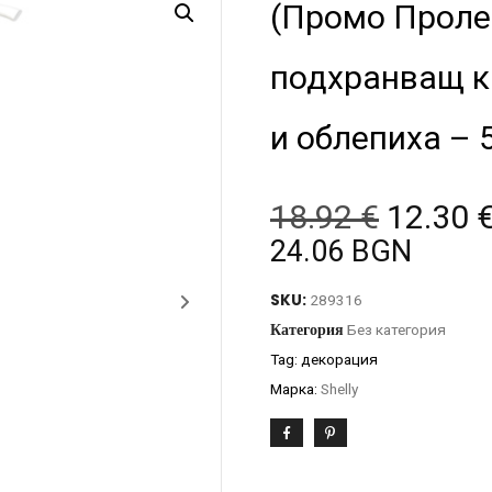
(Промо Пролет
подхранващ к
и облепиха –
18.92
€
12.30
24.06 BGN
SKU:
289316
Категория
Без категория
Tag:
декорация
Марка:
Shelly