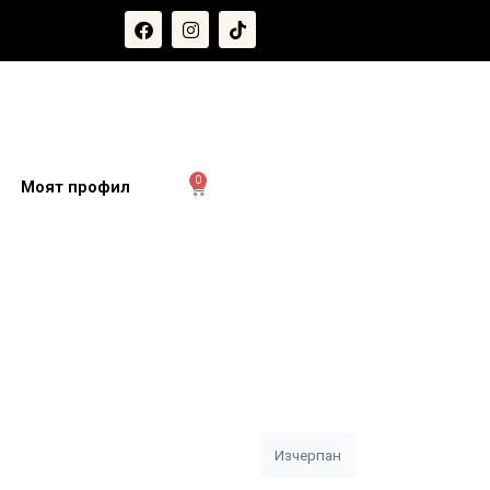
0
и
Моят профил
Изчерпан