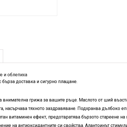
те и облепиха
с бърза доставка и сигурно плащане.
а внимателна грижа за вашите ръце.
Маслото от ший възст
а, насърчава тяхното заздравяване.
П
одхранва дълбоко еп
тан витаминен ефект, предотвратява бързото стареене на 
ение на антиоксидантните си свойства.
Алантоинът стимул