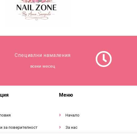
Специални намаления
всеки месец
ция
Меню
ловия
Начало
и за поверителност
За нас