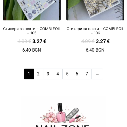
Стикери за нокти – COMBI FOIL
Стикери за нокти – COMBI FOIL
– 105
– 106
4.09
€
3.27
€
4.09
€
3.27
€
6.40 BGN
6.40 BGN
1
2
3
4
5
6
7
→