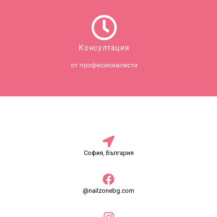
Консултация
от професионалисти
София, България
@nailzonebg.com