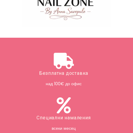
Безплатна доставка
над 100€ до офис
Специални намаления
всеки месец