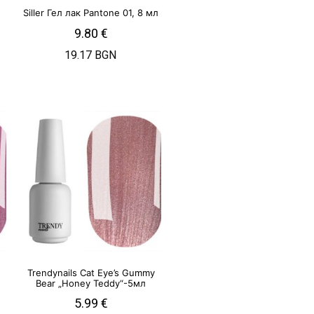
Siller Гел лак Pantone 01, 8 мл
9.80
€
19.17 BGN
Trendynails Cat Eye’s Gummy
Bear „Honey Teddy“-5мл
5.99
€