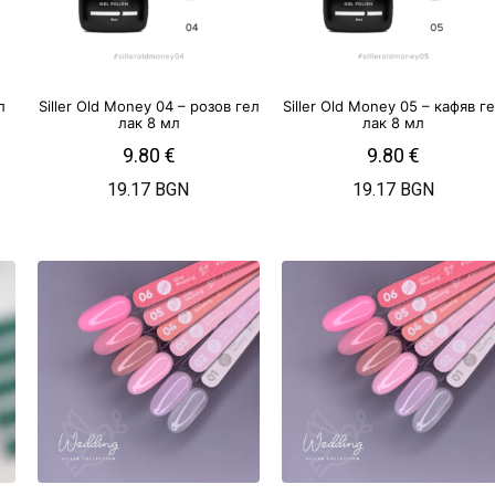
л
Siller Old Money 04 – розов гел
Siller Old Money 05 – кафяв г
лак 8 мл
лак 8 мл
9.80
€
9.80
€
19.17 BGN
19.17 BGN