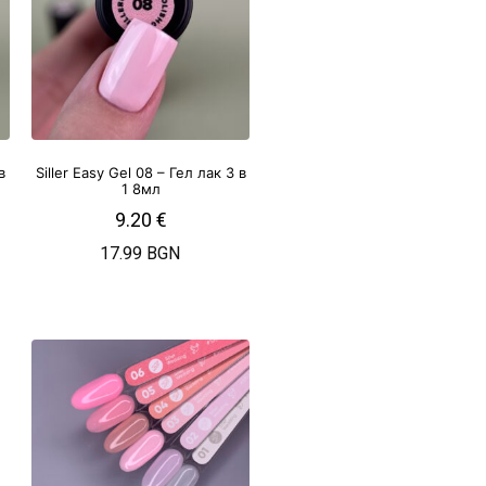
в
Siller Easy Gel 08 – Гел лак 3 в
1 8мл
9.20
€
17.99 BGN