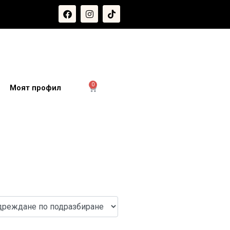
0
и
Моят профил