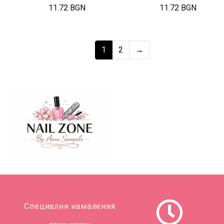
11.72 BGN
11.72 BGN
1
2
→
Специални намаления
всеки месец