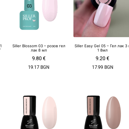
1
Siller Blossom 03 – розов гел
Siller Easy Gel 05 – Гел лак 3 
T
лак 8 мл
1 8мл
9.80
€
9.20
€
19.17 BGN
17.99 BGN