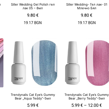
л
Siller Wedding Gel Polish гел
Siller Wedding- Гел лак- 01
лак 05 – 8мл
Млечно Бял
9.80
€
9.80
€
19.17 BGN
19.17 BGN
Trendynails Cat Eye’s Gummy
Trendynails Cat Eye’s Gummy
Bear „Aqua Teddy“-5мл
Bear „Berry Teddy“-5мл
5.99
€
5.99
€
–
12.00
€