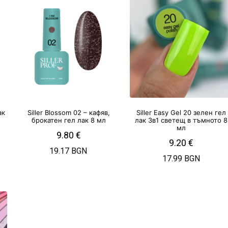
ак
Siller Blossom 02 – кафяв,
Siller Easy Gel 20 зелен гел
брокатен гел лак 8 мл
лак 3в1 светещ в тъмното 8
мл
9.80
€
9.20
€
19.17 BGN
17.99 BGN