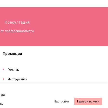
Консултация
от професионалисти
Промоции
Гел лак
Инструменти
Декорации за нокти
 да
Настройки
Приеми всички
ас