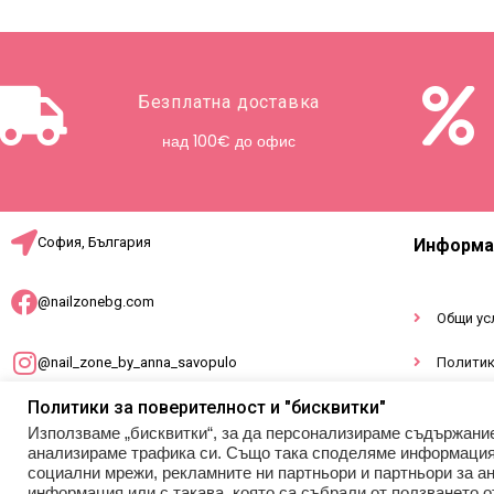
Безплатна доставка
над 100€ до офис
София, България
Информа
@nailzonebg.com
Общи ус
@nail_zone_by_anna_savopulo
Политик
Политики за поверителност и "бисквитки"
Докумен
office@nailzonebg.com
Използваме „бисквитки“, за да персонализираме съдържани
анализираме трафика си. Също така споделяме информация з
социални мрежи, рекламните ни партньори и партньори за ан
+359 887 941 948
информация или с такава, която са събрали от ползването о