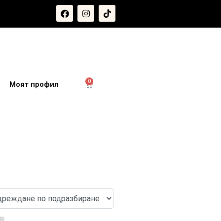
0
и
Моят профил