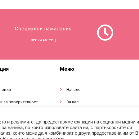
Специални намаления
всеки месец
ция
Меню
ловия
Начало
и за поверителност
За нас
тация за продукти
Магазин
ето и рекламите, да предоставяме функции на социални медии и
а начина, по който използвате сайта ни, с партньорските си
ализ, които може да я комбинират с друга предоставена им от В
т Ваша страна на услугите им.