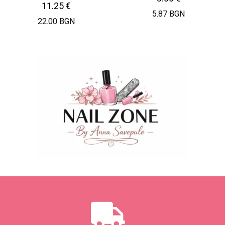
11.25
€
5.87 BGN
22.00 BGN