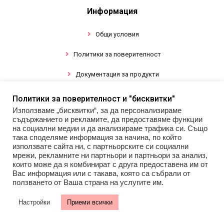
Информация
Общи условия
Политики за поверителност
Документация за продукти
Политики за поверителност и "бисквитки"
Промоции
Използваме „бисквитки“, за да персонализираме
съдържанието и рекламите, да предоставяме функции
Гел лак
на социални медии и да анализираме трафика си. Също
така споделяме информация за начина, по който
използвате сайта ни, с партньорските си социални
Инструменти
мрежи, рекламните ни партньори и партньори за анализ,
които може да я комбинират с друга предоставена им от
Декорации за нокти
Вас информация или с такава, която са събрали от
ползването от Ваша страна на услугите им.
Настройки
Приеми всички