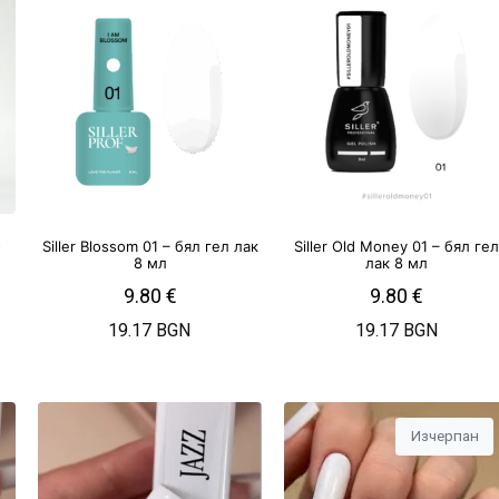
-
Siller Blossom 01 – бял гел лак
Siller Old Money 01 – бял ге
8 мл
лак 8 мл
9.80
€
9.80
€
19.17 BGN
19.17 BGN
Изчерпан