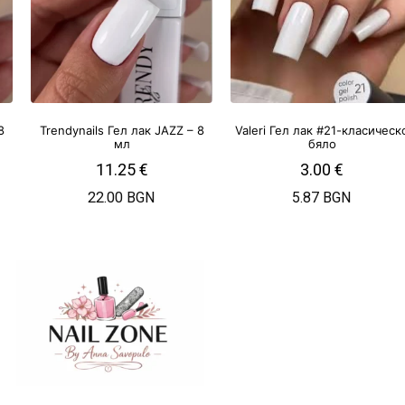
8
Trendynails Гел лак JAZZ – 8
Valeri Гел лак #21-класическ
мл
бяло
11.25
€
3.00
€
22.00 BGN
5.87 BGN