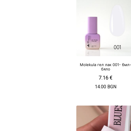
Molekula гел лак 001- 6мл
бяло
7.16
€
14.00 BGN