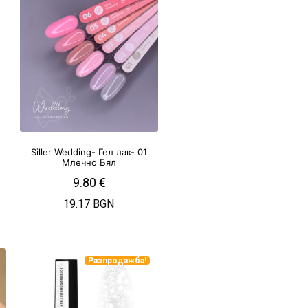
л
Siller Wedding- Гел лак- 01
Млечно Бял
9.80
€
19.17 BGN
Разпродажба!