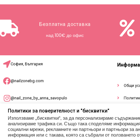
Безплатна доставка
над 100€ до офис
София, България
Информа
@nailzonebg.com
Общи ус
@nail_zone_by_anna_savopulo
Политик
Политики за поверителност и "бисквитки"
Докумен
office@nailzonebg.com
Използваме „бисквитки“, за да персонализираме съдържани
анализираме трафика си. Също така споделяме информация з
социални мрежи, рекламните ни партньори и партньори за ан
+359 887 941 948
информация или с такава, която са събрали от ползването о