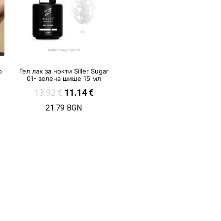
о
Гел лак за нокти Siller Sugar
01- зелена шише 15 мл
13.92
€
11.14
€
21.79 BGN