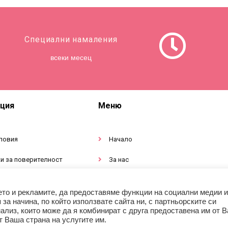
Специални намаления
всеки месец
ция
Меню
ловия
Начало
и за поверителност
За нас
тация за продукти
Магазин
ето и рекламите, да предоставяме функции на социални медии и
а начина, по който използвате сайта ни, с партньорските си
ализ, които може да я комбинират с друга предоставена им от В
т Ваша страна на услугите им.