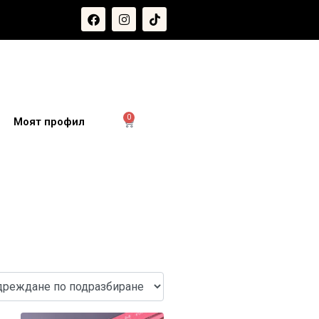
0
и
Моят профил