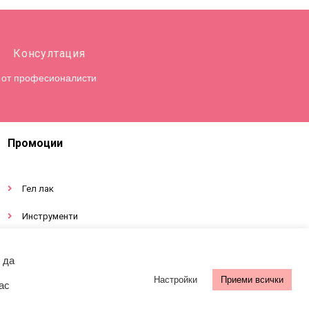
Консултация
от професионалисти
Промоции
Гел лак
Инструменти
Декорации за нокти
 да
Настройки
Приеми всички
ас