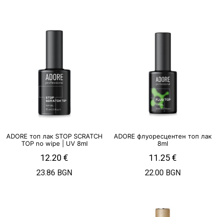
ADORE топ лак STOP SCRATCH
ADORE флуоресцентен топ лак
TOP no wipe | UV 8ml
8ml
12.20
€
11.25
€
23.86 BGN
22.00 BGN