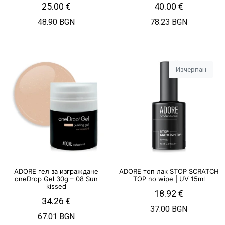
25.00
€
40.00
€
48.90 BGN
78.23 BGN
Изчерпан
ADORE гел за изграждане
ADORE топ лак STOP SCRATCH
oneDrop Gel 30g – 08 Sun
TOP no wipe | UV 15ml
kissed
18.92
€
34.26
€
37.00 BGN
67.01 BGN