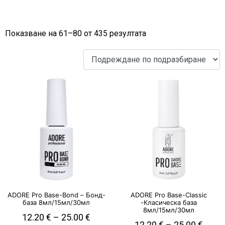
Показване на 61–80 от 435 резултата
ADORE Pro Base-Bond – Бонд-
ADORE Pro Base-Classic
база 8мл/15мл/30мл
-Класическа база
8мл/15мл/30мл
12.20
€
–
25.00
€
12.20
€
–
25.00
€