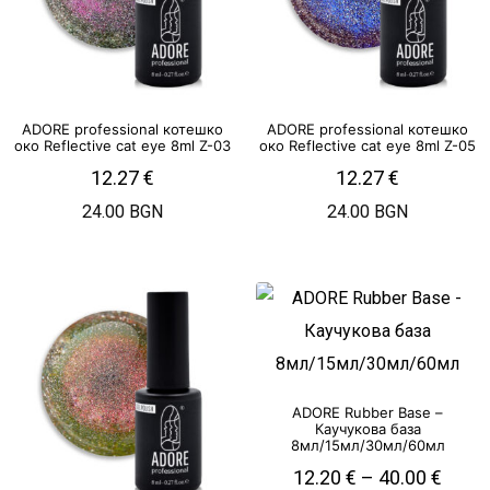
ADORE professional котешко
ADORE professional котешко
око Reflective cat eye 8ml Z-03
око Reflective cat eye 8ml Z-05
12.27
€
12.27
€
24.00 BGN
24.00 BGN
ADORE Rubber Base –
Каучукова база
8мл/15мл/30мл/60мл
12.20
€
–
40.00
€