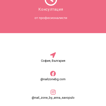
Консултация
от професионалисти
София, България
@nailzonebg.com
@nail_zone_by_anna_savopulo