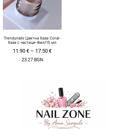
Trendynails Цветна база-Coral-
база с частици-8мл/15 мл
11.90
€
–
17.50
€
23.27 BGN