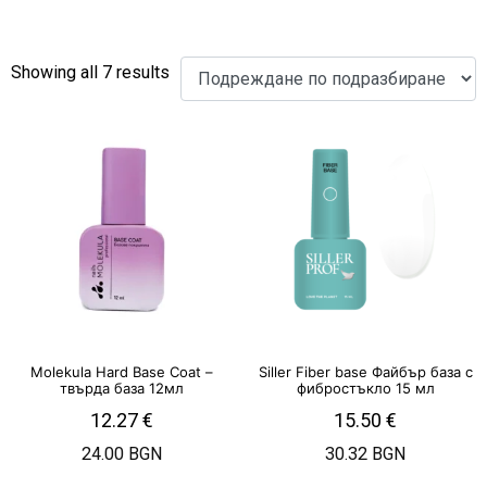
Showing all 7 results
Molekula Hard Base Coat –
Siller Fiber base Файбър база с
твърда база 12мл
фибростъкло 15 мл
12.27
€
15.50
€
24.00 BGN
30.32 BGN