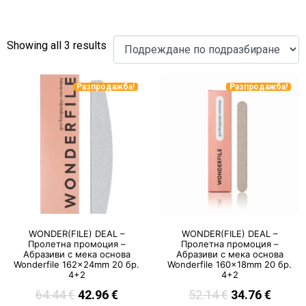
Showing all 3 results
Разпродажба!
Разпродажба!
WONDER(FILE) DEAL –
WONDER(FILE) DEAL –
Пролетна промоция –
Пролетна промоция –
Абразиви с мека основа
Абразиви с мека основа
Wonderfile 162x24mm 20 бр.
Wonderfile 160x18mm 20 бр.
4+2
4+2
64.44
€
42.96
€
52.14
€
34.76
€