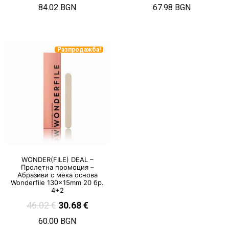
84.02 BGN
67.98 BGN
Разпродажба!
WONDER(FILE) DEAL –
Пролетна промоция –
Абразиви с мека основа
Wonderfile 130x15mm 20 бр.
4+2
46.02
€
30.68
€
60.00 BGN